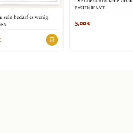
Die unerschrockene Urlau
BASTEN RENATE
u sein bedarf es wenig
5,00
€
ERA
€