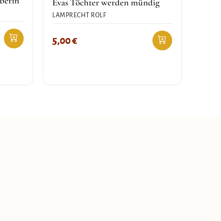
berin
Evas Töchter werden mündig
LAMPRECHT ROLF
5,00
€