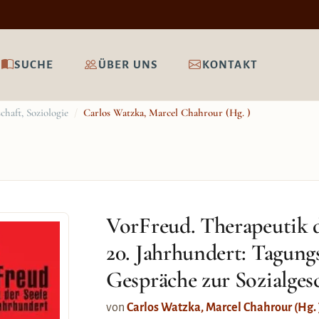
SUCHE
ÜBER UNS
KONTAKT
chaft, Soziologie
/
Carlos Watzka, Marcel Chahrour (Hg. )
VorFreud. Therapeutik d
20. Jahrhundert: Tagun
Gespräche zur Sozialges
von
Carlos Watzka, Marcel Chahrour (Hg. 