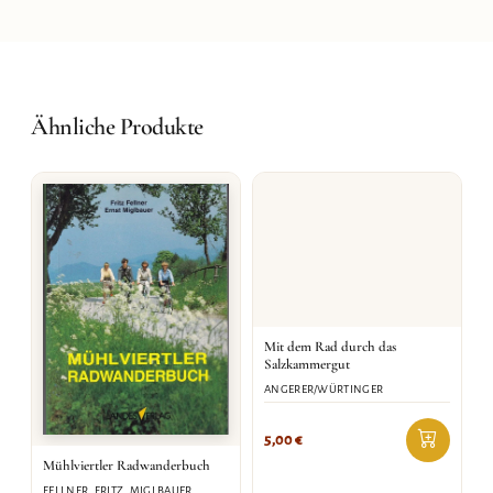
Ähnliche Produkte
Mit dem Rad durch das
Salzkammergut
ANGERER/WÜRTINGER
5,00
€
Mühlviertler Radwanderbuch
FELLNER, FRITZ, MIGLBAUER,