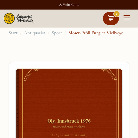
Mein Konto
0
Zum
Start
/
Antiquariat
/
Sport
/
Möser-Pröll Furgler Viellvoye
Inhalt
springen
Oly. Innsbruck 1976
Möser-Pröll Furgler Viellvoye
Antiquariat Wortschatz