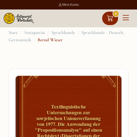
Mein Konto
0
Zum
Start
/
Antiquariat
/
Sprachkunde
/
Sprachkunde - Deutsch,
Germanistik
/
Bernd Wieser
Inhalt
springen
Textlinguistische
Untersuchungen zur
sowjetischen Unionsverfassung
von 1977. Die Anwendung der
"Propositionsanalyse" auf einen
Rechtstext (Dissertationen der