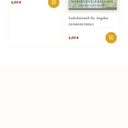
5,00
€
Fachchinesisch für Angeber
GRÜMMER DREWS
5,00
€