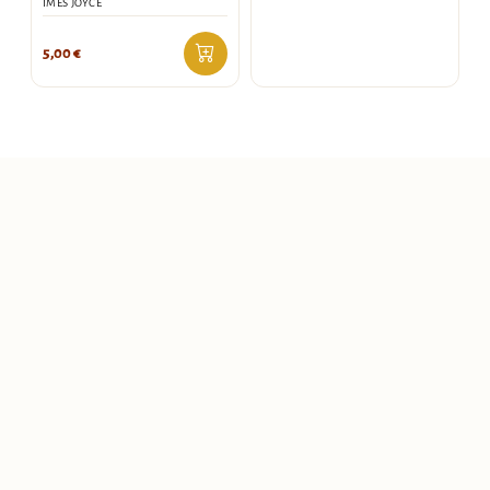
IMES JOYCE
5,00
€