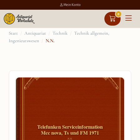
Mein Konto
0
Zum
Start
/
Antiquariat
/
Technik
/
Technik allgemein,
Ingenieurswesen
/
N.N.
Inhalt
springen
Telefunken Serviceinformation
Mcc nova, Ts und FM 1971
N.N.