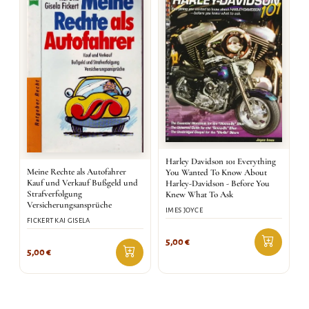
Harley Davidson 101 Everything
Meine Rechte als Autofahrer
You Wanted To Know About
Kauf und Verkauf Bußgeld und
Harley-Davidson - Before You
Strafverfolgung
Knew What To Ask
Versicherungsansprüche
IMES JOYCE
FICKERT KAI GISELA
5,00
€
5,00
€