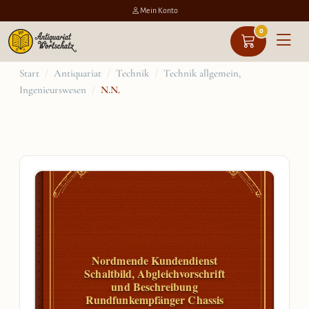
Mein Konto
0
Zum
Start
/
Antiquariat
/
Technik
/
Technik allgemein,
Ingenieurswesen
/
N.N.
Inhalt
springen
Nordmende Kundendienst
Schaltbild, Abgleichvorschrift
und Beschreibung
Rundfunkempfänger Chassis