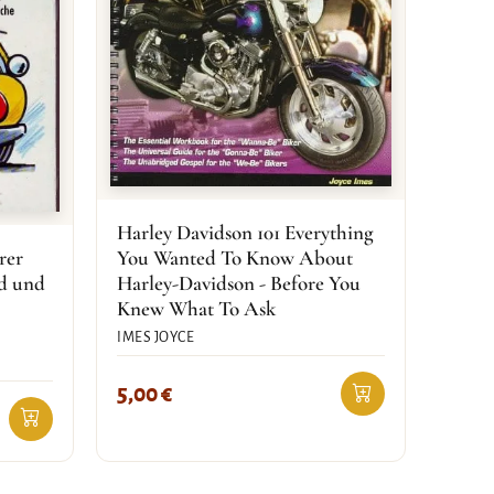
Harley Davidson 101 Everything
rer
You Wanted To Know About
d und
Harley-Davidson - Before You
Knew What To Ask
IMES JOYCE
5,00
€