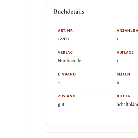
Buchdetails
ART. NR.
ANZAHL B
12200
1
VERLAG
AUFLAGE
Nordmende
1
EINBAND
SEITEN
–
6
ZUSTAND
BILDER
gut
Schaltplän