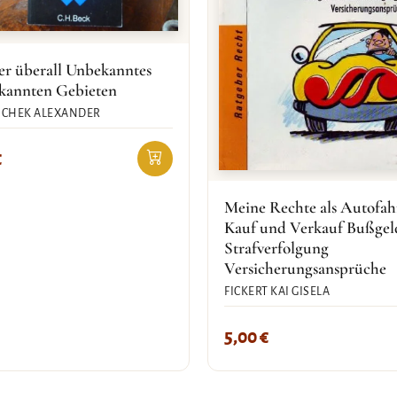
r überall Unbekanntes
ekannten Gebieten
SCHEK ALEXANDER
€
Meine Rechte als Autofah
Kauf und Verkauf Bußgel
Strafverfolgung
Versicherungsansprüche
FICKERT KAI GISELA
5,00
€