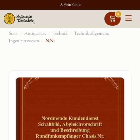
Mein Konto
0
Zum
Start
/
Antiquariat
/
Technik
/
Technik allgemein,
Ingenieurswesen
/
N.N.
Inhalt
springen
Nordmende Kundendienst
Schaltbild, Abgleichvorschrift
und Beschreibung
Rundfunkempfänger Chasis Nr.