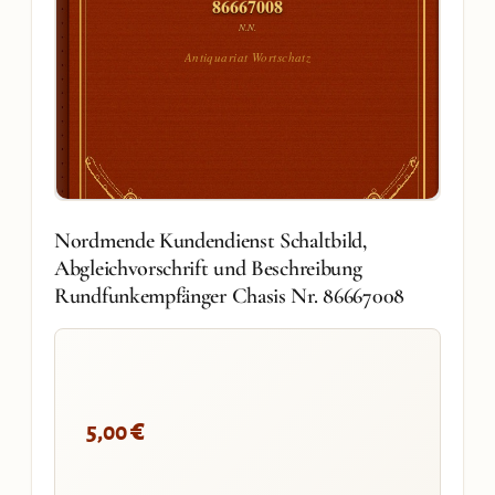
86667008
N.N.
Antiquariat Wortschatz
Nordmende Kundendienst Schaltbild,
Abgleichvorschrift und Beschreibung
Rundfunkempfänger Chasis Nr. 86667008
€
5,00