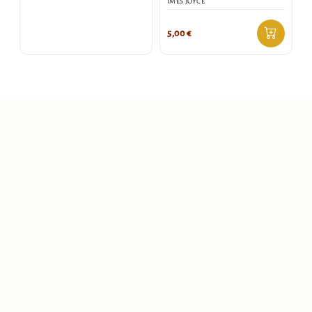
IMES JOYCE
5,00
€