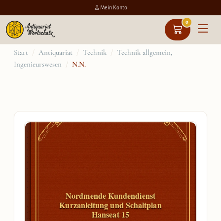
Mein Konto
0
Zum
Start
/
Antiquariat
/
Technik
/
Technik allgemein,
Ingenieurswesen
/
N.N.
Inhalt
springen
Nordmende Kundendienst
Kurzanleitung und Schaltplan
Hanseat 15