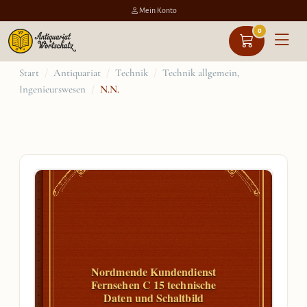
Mein Konto
0
Zum
Start
/
Antiquariat
/
Technik
/
Technik allgemein,
Ingenieurswesen
/
N.N.
Inhalt
springen
Nordmende Kundendienst
Fernsehen C 15 technische
Daten und Schaltbild