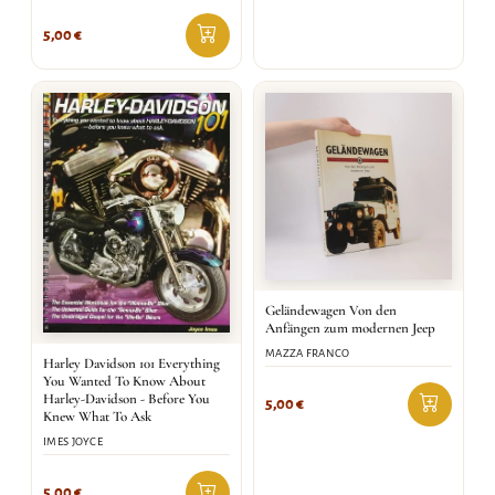
5,00
€
Geländewagen Von den
Anfängen zum modernen Jeep
MAZZA FRANCO
Harley Davidson 101 Everything
You Wanted To Know About
Harley-Davidson - Before You
5,00
€
Knew What To Ask
IMES JOYCE
5,00
€