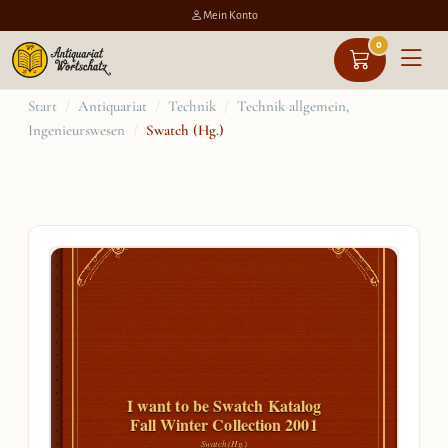
Mein Konto
0
Zum
Start
/
Antiquariat
/
Technik
/
Technik allgemein,
Ingenieurswesen
/
Swatch (Hg.)
Inhalt
springen
I want to be Swatch Katalog
Fall Winter Collection 2001
Swatch (Hg.)