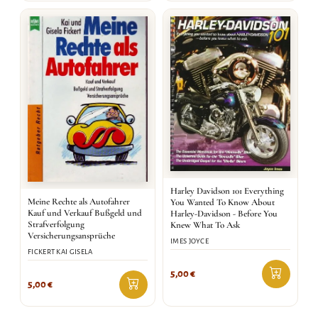
Harley Davidson 101 Everything
Meine Rechte als Autofahrer
You Wanted To Know About
Kauf und Verkauf Bußgeld und
Harley-Davidson - Before You
Strafverfolgung
Knew What To Ask
Versicherungsansprüche
IMES JOYCE
FICKERT KAI GISELA
5,00
€
5,00
€