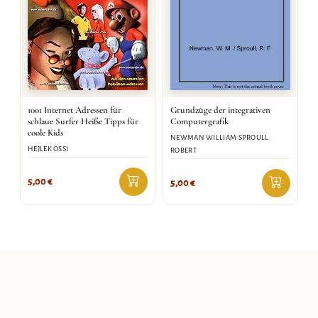
1001 Internet Adressen für
Grundzüge der integrativen
schlaue Surfer Heiße Tipps für
Computergrafik
coole Kids
NEWMAN WILLIAM SPROULL
HEJLEK OSSI
ROBERT
5,00
€
5,00
€