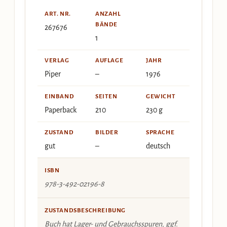
ART. NR.
ANZAHL
BÄNDE
267676
1
VERLAG
AUFLAGE
JAHR
Piper
–
1976
EINBAND
SEITEN
GEWICHT
Paperback
210
230 g
ZUSTAND
BILDER
SPRACHE
gut
–
deutsch
ISBN
978-3-492-02196-8
ZUSTANDSBESCHREIBUNG
Buch hat Lager- und Gebrauchsspuren, ggf.