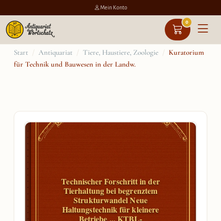
Mein Konto
0
Zum
Start
/
Antiquariat
/
Tiere, Haustiere, Zoologie
/
Kuratorium
für Technik und Bauwesen in der Landw.
Inhalt
springen
Technischer Forschritt in der
Tierhaltung bei begrenztem
Strukturwandel Neue
Haltungstechnik für kleinere
Betriebe ... KTBL-