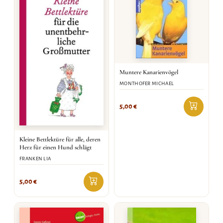
Muntere Kanarienvögel
MONTHOFER MICHAEL
5,00
€
Kleine Bettlektüre für alle, deren
Herz für einen Hund schlägt
FRANKEN LIA
5,00
€