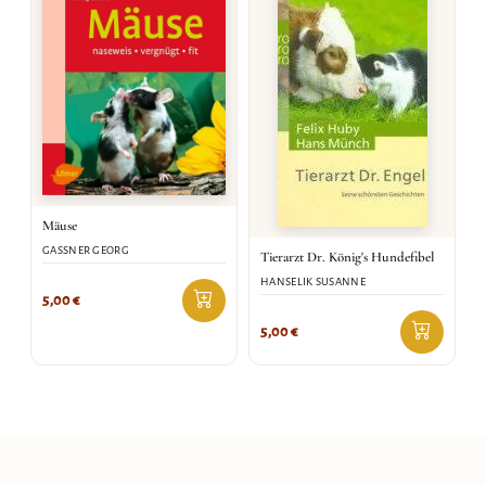
Mäuse
GASSNER GEORG
Tierarzt Dr. König's Hundefibel
HANSELIK SUSANNE
5,00
€
5,00
€