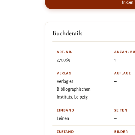
In den
Buchdetails
ART. NR.
ANZAHL B
270069
1
VERLAG
AUFLAGE
Verlag es
–
Bibliographischen
Instituts, Leipzig
EINBAND
SEITEN
Leinen
–
ZUSTAND
BILDER