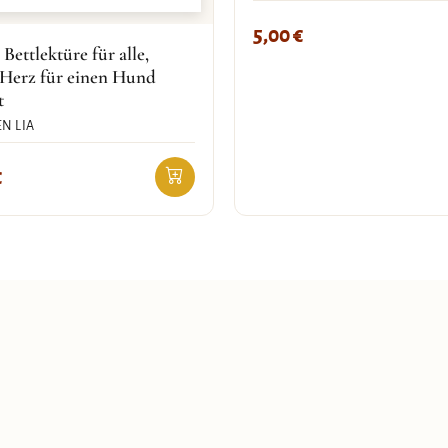
5,00
€
 Bettlektüre für alle,
 Herz für einen Hund
t
N LIA
€