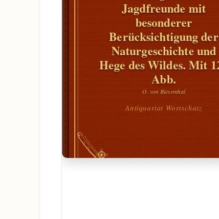
Jagdfreunde mit
besonderer
Berücksichtigung der
Naturgeschichte und
Hege des Wildes. Mit 1
Abb.
O. von Riesenthal
Antiquariat Wortschatz