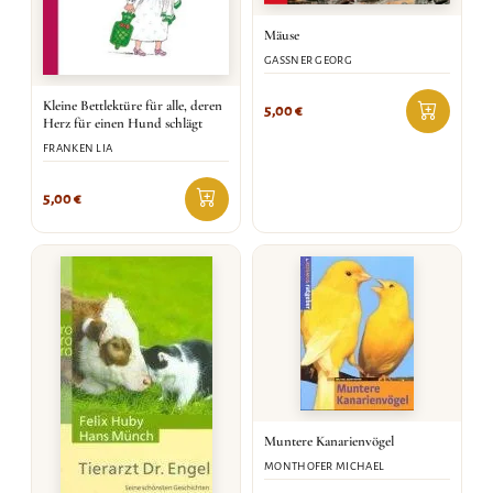
Mäuse
GASSNER GEORG
Kleine Bettlektüre für alle, deren
5,00
€
Herz für einen Hund schlägt
FRANKEN LIA
5,00
€
Muntere Kanarienvögel
MONTHOFER MICHAEL