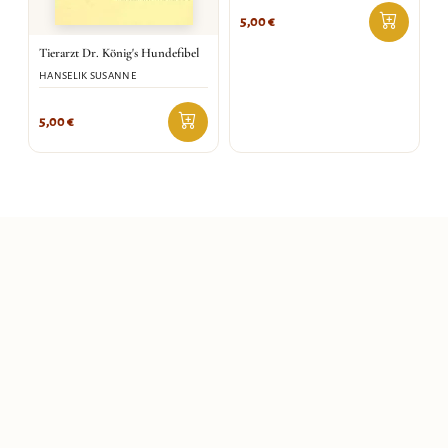
5,00
€
Tierarzt Dr. König's Hundefibel
HANSELIK SUSANNE
5,00
€