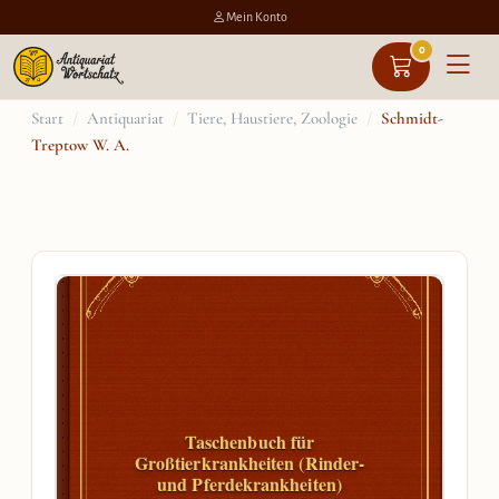
Mein Konto
0
Zum
Start
/
Antiquariat
/
Tiere, Haustiere, Zoologie
/
Schmidt-
Treptow W. A.
Inhalt
springen
Taschenbuch für
Großtierkrankheiten (Rinder-
und Pferdekrankheiten)