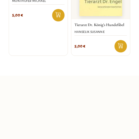
MONTHOFER MICHAEL
5,00
€
Tierarzt Dr. König's Hundefibel
HANSELIK SUSANNE
5,00
€