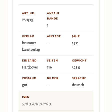
ART. NR.
ANZAHL
BÄNDE
260573
1
VERLAG
AUFLAGE
JAHR
beuroner
–
1971
kunstverlag
EINBAND
SEITEN
GEWICHT
Hardcover
116
372 g
ZUSTAND
BILDER
SPRACHE
gut
–
deutsch
ISBN
978-3-870-71016-3