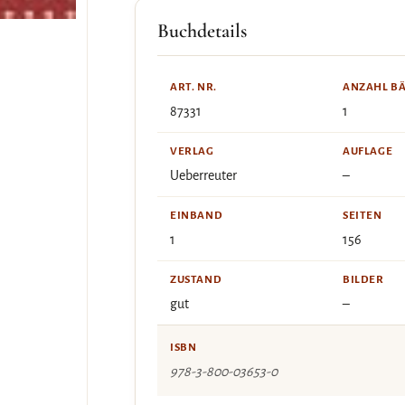
Buchdetails
ART. NR.
ANZAHL B
87331
1
VERLAG
AUFLAGE
Ueberreuter
–
EINBAND
SEITEN
1
156
ZUSTAND
BILDER
gut
–
ISBN
978-3-800-03653-0