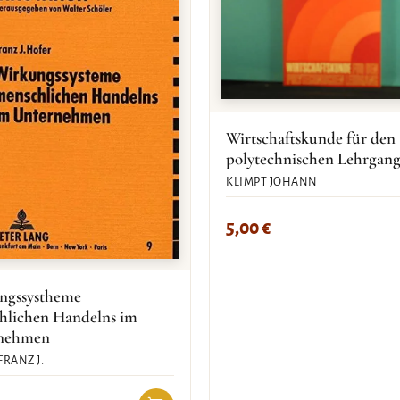
Wirtschaftskunde für den
polytechnischen Lehrgan
KLIMPT JOHANN
5,00
€
ngssystheme
hlichen Handelns im
nehmen
FRANZ J.