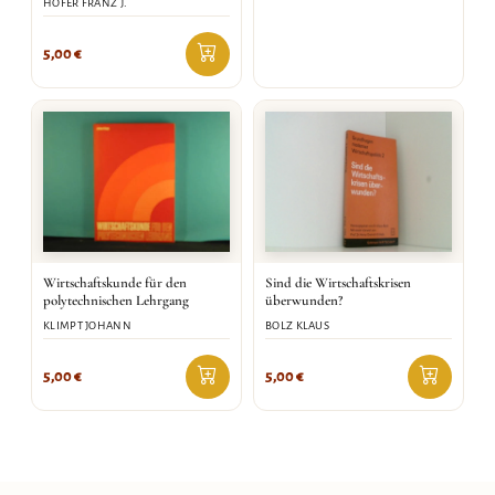
HOFER FRANZ J.
5,00
€
Wirtschaftskunde für den
Sind die Wirtschaftskrisen
polytechnischen Lehrgang
überwunden?
KLIMPT JOHANN
BOLZ KLAUS
5,00
€
5,00
€