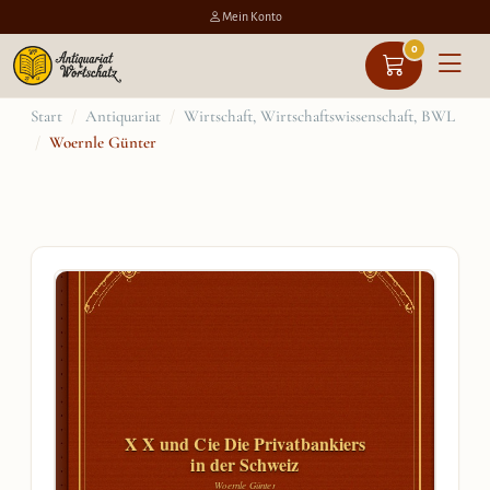
Mein Konto
0
Zum
Start
/
Antiquariat
/
Wirtschaft, Wirtschaftswissenschaft, BWL
/
Woernle Günter
Inhalt
springen
X X und Cie Die Privatbankiers
in der Schweiz
Woernle Günter