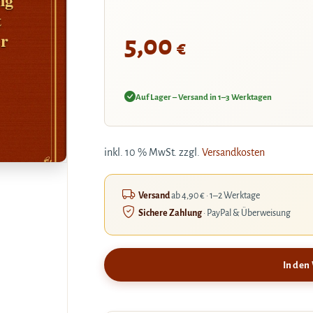
t
er
5,00
€
Auf Lager – Versand in 1–3 Werktagen
inkl. 10 % MwSt.
zzgl.
Versandkosten
Versand
ab 4,90 € · 1–2 Werktage
Sichere Zahlung
· PayPal & Überweisung
In den