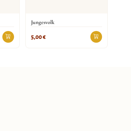
Jungesvolk
5,00
€