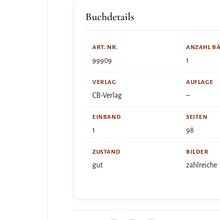
Buchdetails
ART. NR.
ANZAHL B
99909
1
VERLAG
AUFLAGE
CB-Verlag
–
EINBAND
SEITEN
1
98
ZUSTAND
BILDER
gut
zahlreiche