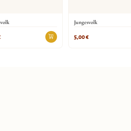
volk
Jungesvolk
€
5,00
€