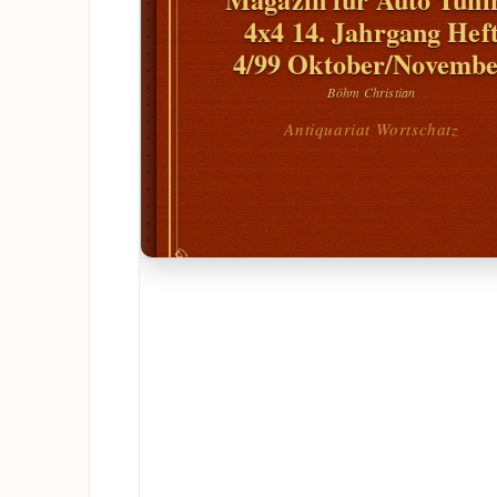
4x4 14. Jahrgang Hef
4/99 Oktober/Novemb
Böhm Christian
Antiquariat Wortschatz