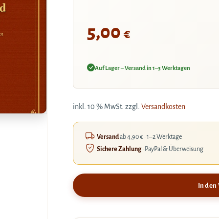
nd
5,00
€
um
Auf Lager – Versand in 1–3 Werktagen
inkl. 10 % MwSt.
zzgl.
Versandkosten
Versand
ab 4,90 € · 1–2 Werktage
Sichere Zahlung
· PayPal & Überweisung
In den