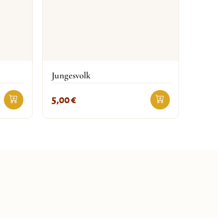
Jungesvolk
5,00
€