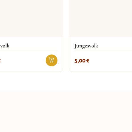
volk
Jungesvolk
€
5,00
€