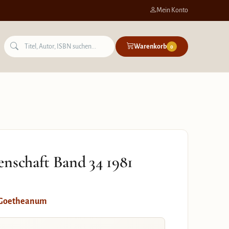
Mein Konto
Warenkorb
0
enschaft Band 34 1981
m Goetheanum