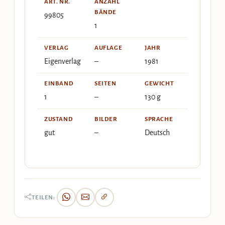
ART. NR.
ANZAHL
BÄNDE
99805
1
VERLAG
AUFLAGE
JAHR
Eigenverlag
–
1981
EINBAND
SEITEN
GEWICHT
1
–
130 g
ZUSTAND
BILDER
SPRACHE
gut
–
Deutsch
TEILEN: