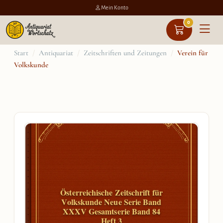
Mein Konto
0
Zum
Start
/
Antiquariat
/
Zeitschriften und Zeitungen
/
Verein für
Volkskunde
Inhalt
springen
Österreichische Zeitschrift für
Volkskunde Neue Serie Band
XXXV Gesamtserie Band 84
Heft 3