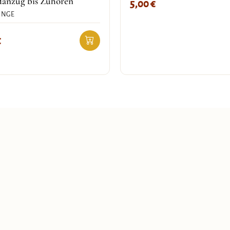
anzug bis Zuhören
5,00
€
INGE
€