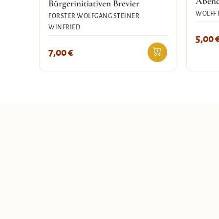
Abend
Bürgerinitiativen Brevier
WOLFF 
FÖRSTER WOLFGANG STEINER
WINFRIED
5,00
7,00
€