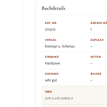
Buchdetails
ART. NR.
ANZAHL B
270502
1
VERLAG
AUFLAGE
Kremayr u. Scheriau
–
EINBAND
SEITEN
Hardcover
–
ZUSTAND
BILDER
sehr gut
–
ISBN
978-3-218-00825-9