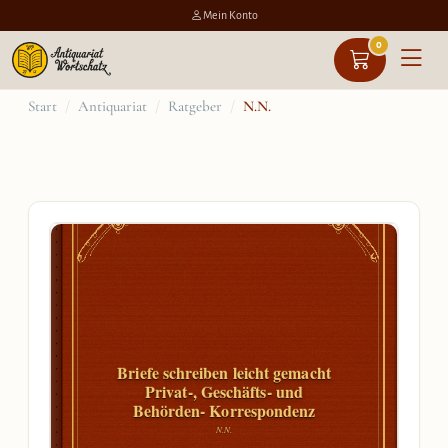
Mein Konto
0
Zum
Start
/
Antiquariat
/
Ratgeber
/
N.N.
Inhalt
springen
Briefe schreiben leicht gemacht
Privat-, Geschäfts- und
Behörden- Korrespondenz
N.N.