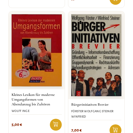
Kleines Lexikon für moderne
Umgangsformen von
Abendanzug bis Zuhören
Bürgerinitiativen Brevier
WOLFF INGE
FÖRSTER WOLFGANG STEINER
WINFRIED
5,00
€
7,00
€